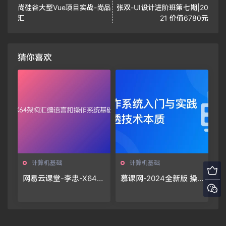
尚硅谷大型Vue项目实战-尚品
张双-UI设计进阶班第七期|20
汇
21 价值6780元
猜你喜欢
计算机基础
计算机基础
网易云课堂-李忠-X64架
慕课网-2024全新版 操
构汇编语言和操作系统
作系统入门与实践-参透
基础（10章完结）🔥🔥
技术本质「完结」🔥🔥
🔥
🔥