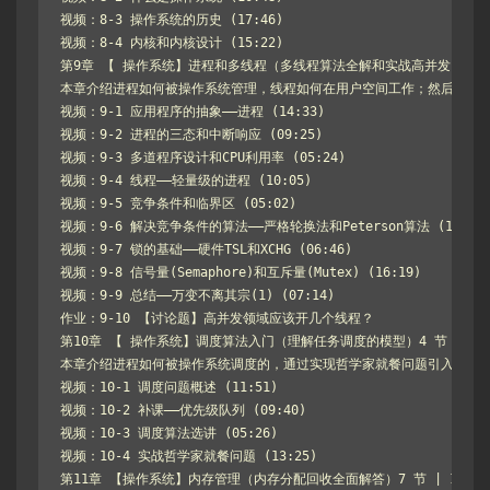
视频：8-3 操作系统的历史 (17:46)

视频：8-4 内核和内核设计 (15:22)

第9章 【 操作系统】进程和多线程（多线程算法全解和实战高并发）10 节 
本章介绍进程如何被操作系统管理，线程如何在用户空间工作；然后介绍竞争问
视频：9-1 应用程序的抽象——进程 (14:33)

视频：9-2 进程的三态和中断响应 (09:25)

视频：9-3 多道程序设计和CPU利用率 (05:24)

视频：9-4 线程——轻量级的进程 (10:05)

视频：9-5 竞争条件和临界区 (05:02)

视频：9-6 解决竞争条件的算法——严格轮换法和Peterson算法 (10:11)
视频：9-7 锁的基础——硬件TSL和XCHG (06:46)

视频：9-8 信号量(Semaphore)和互斥量(Mutex) (16:19)

视频：9-9 总结——万变不离其宗(1) (07:14)

作业：9-10 【讨论题】高并发领域应该开几个线程？

第10章 【 操作系统】调度算法入门（理解任务调度的模型）4 节 | 41分
本章介绍进程如何被操作系统调度的，通过实现哲学家就餐问题引入，然后
视频：10-1 调度问题概述 (11:51)

视频：10-2 补课——优先级队列 (09:40)

视频：10-3 调度算法选讲 (05:26)

视频：10-4 实战哲学家就餐问题 (13:25)

第11章 【操作系统】内存管理（内存分配回收全面解答）7 节 | 105分钟