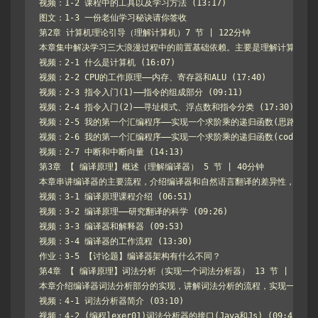
视频：1-2 课程中的工具以及学习方法 (13:17)

图文：1-3 一份老仙学习秘诀请你签收

第2章 计算机理论引导（理解计算机）7 节 | 122分钟

本章集中解决学习三大浪漫过程中的前置基础依赖。主要是理解计算机的模
视频：2-1 什么是计算机 (16:07)

视频：2-2 CPU的工作原理——内存、寄存器和ALU (17:40)

视频：2-3 指令入门(1)——指令的组成部分 (09:11)

视频：2-4 指令入门(2)——寻址模式、浮点数和指令分类 (17:30)

视频：2-5 我的第一个汇编程序——实现一个求阶乘的递归函数(思路部分） (1
视频：2-6 我的第一个汇编程序——实现一个求阶乘的递归函数(coding) (2
视频：2-7 中断和中断向量 (14:13)

第3章 【 编译原理】概述（理解编译器） 5 节 | 40分钟

本章串讲编译器的主要流程，介绍编译器和自然语言翻译的差异性，以及对
视频：3-1 编译原理课程介绍 (06:51)

视频：3-2 编译原理——研究翻译的科学 (09:26)

视频：3-3 编译器和解释器 (09:53)

视频：3-4 编译器的工作流程 (13:30)

作业：3-5 【讨论题】编译器架构有什么不同？

第4章 【 编译原理】词法分析（实现一个词法分析器） 13 节 | 181分钟
本章介绍编译器词法分析部分的实现，讲解词法分析的流程，实现一个完整
视频：4-1 词法分析器简介 (03:10)

视频：4-2 (编程lexer01)词法分析器的接口(Java和Js) (09:42)
