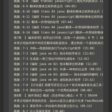
视频：6-8 （编程 trans02 javascript)三地址代码的表示 (13:12)

视频：6-9 翻译的整体过程和表达式 (04:05)

视频：6-10 (编程 trans 03 java）翻译的整体过程和表达式 (13:52)
视频：6-11 (编程 trans 03 javascript)翻译的整体过程和表达式 (1
视频：6-12 翻译——作用域的处理 (07:44)

视频：6-13 (编程 trans 04 java)翻译——作用域和整体程序 (22:43)
视频：6-14 (编程 trans 04 javascript)翻译——作用域和整体程序 (2
第7章 【 编译原理】程序运行环境（实现一个虚拟机）9 节 | 102分钟

本章介绍如何将中间语言翻译成机器指令，通过构造一个虚拟机执行机器指
视频：7-1 冲刺——用虚拟机执行TinyScript程序 (15:38)

视频：7-2 (编程 java vm 01）指令和程序表示 (12:02)

视频：7-3 生成器——将三地址代码转化成指令 (12:42)

视频：7-4 (编程 java vm 02）指令翻译过程讲解 (11:28)

视频：7-5 (编程 java vm 02）补课——神奇的位运算 (08:33)

视频：7-6 (编程 java vm 03）虚拟机—— 指令的编码和解码 (16:22)

视频：7-7 (编程 java vm 04）虚拟机执行程序 (15:32)

作业：7-8 【讨论题】我要写语言怎么办？有没有编译器生成工具？

视频：7-9 课程总结——如何做一个优秀的架构师 (08:46)

第8章 【 操作系统】概述（历史和核心概念）4 节 | 50分钟

本章介绍操作系统的历史，如unix是怎么被设计出来？mac和window
视频：8-1 课前导学——学好操作系统要注意什么 (05:13)

视频：8-2 什么是操作系统 (10:48)
