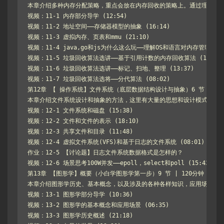
本章介绍多种内存分配策略，重点会放在内存回收的策略上。通过理解内存
视频：11-1 内存部分导学 (12:54)

视频：11-2 地址空间——存储器模型的抽象 (16:14)

视频：11-3 虚拟内存、页表和mmu (21:10)

视频：11-4 java,go和js为什么这么玩——理解OS和语言对内存管理的异同 
视频：11-5 垃圾回收算法选讲——基于引用计数的内存回收算法 (11:48)

视频：11-6 垃圾回收算法选讲——标记、扫地、整理 (13:37)

视频：11-7 垃圾回收算法选将——分代算法 (08:02)

第12章 【 操作系统】文件系统（底层数据结构设计与抽象）6 节 | 70分
本章介绍文件系统设计和抽象的方法，这里有大量的思想和设计模式可以渗
视频：12-1 文件系统和磁盘 (15:38)

视频：12-2 文件和文件的表示 (18:10)

视频：12-3 共享文件和目录 (11:48)

视频：12-4 虚拟文件系统(VFS)和基于日志的文件系统 (08:01)

作业：12-5 【讨论题】日志文件系统数据格式是怎样的？

视频：12-6 场景思考100W并发——epoll，select和poll (15:43)

第13章 【图形学】概要（小白学图形学第一步）9 节 | 120分钟

本章介绍图形学历史、基本概念，以及涉及的各种各样知识，应用场景的概
视频：13-1 图形学部分导学 (10:36)

视频：13-2 图形学的基本概念和应用场景 (06:35)

视频：13-3 图形学历史概述 (21:18)
