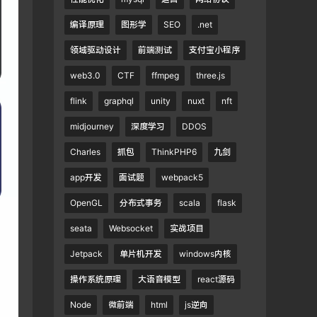
编译原理
图形学
SEO
.net
领域驱动设计
前端测试
支付宝小程序
web3.0
CTF
ffmpeg
three.js
flink
graphql
unity
nuxt
nft
midjourney
深度学习
DDOS
Charles
抓包
ThinkPHP6
九剑
app开发
面试题
webpack5
OpenGL
分布式事务
scala
flask
seata
Websocket
实战项目
Jetpack
单片机开发
windows内核
操作系统原理
大语音模型
react源码
Node
微前端
html
js逆向