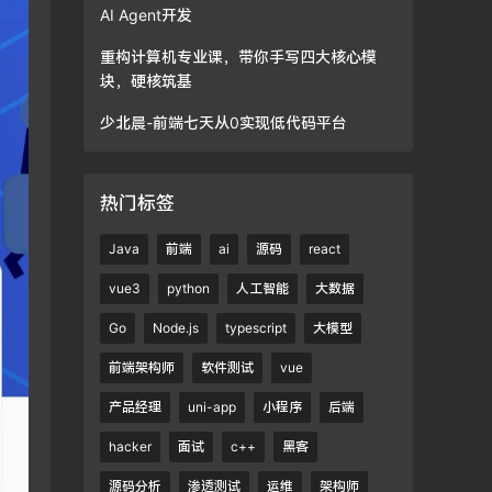
AI Agent开发
重构计算机专业课，带你手写四大核心模
块，硬核筑基
少北晨-前端七天从0实现低代码平台
热门标签
Java
前端
ai
源码
react
vue3
python
人工智能
大数据
Go
Node.js
typescript
大模型
前端架构师
软件测试
vue
产品经理
uni-app
小程序
后端
hacker
面试
c++
黑客
源码分析
渗透测试
运维
架构师