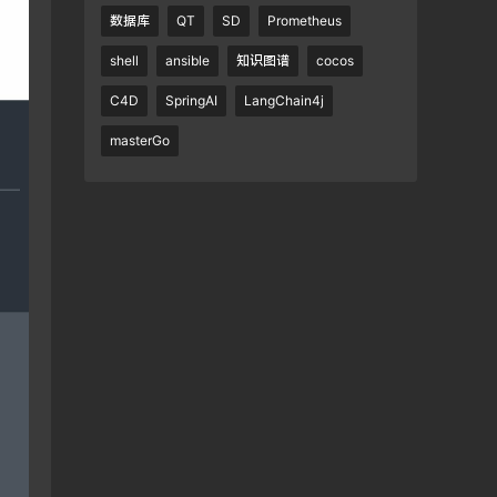
数据库
QT
SD
Prometheus
shell
ansible
知识图谱
cocos
C4D
SpringAI
LangChain4j
masterGo