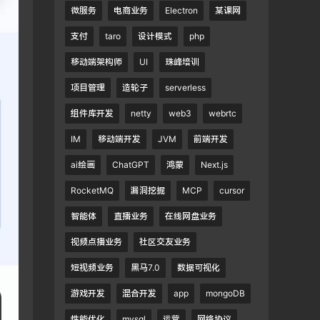
微服务
电商业务
Electron
某课网
支付
taro
设计模式
php
移动端架构师
UI
珠峰培训
项目管理
造轮子
serverless
组件库开发
netty
web3
webrtc
IM
移动端开发
JVM
前端开发
ai绘画
ChatGPT
鸿蒙
Next.js
RocketMQ
漏洞挖掘
MCP
cursor
智能体
直播业务
在线网盘业务
视频点播业务
社区交友业务
短视频业务
黑马7.0
数据可视化
游戏开发
混合开发
app
mongoDB
性能优化
mysql
运营
网络协议