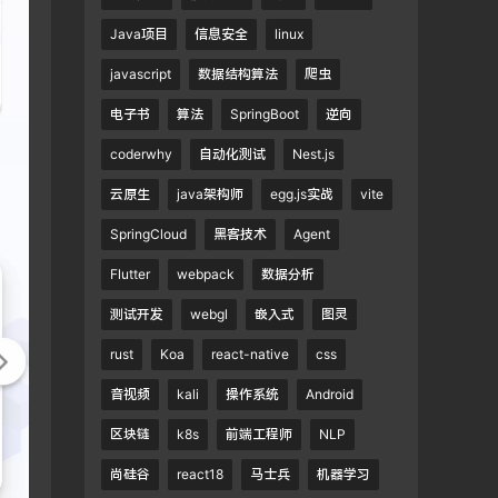
Java项目
信息安全
linux
javascript
数据结构算法
爬虫
电子书
算法
SpringBoot
逆向
coderwhy
自动化测试
Nest.js
云原生
java架构师
egg.js实战
vite
SpringCloud
黑客技术
Agent
Flutter
webpack
数据分析
测试开发
webgl
嵌入式
图灵
rust
Koa
react-native
css
音视频
kali
操作系统
Android
区块链
k8s
前端工程师
NLP
尚硅谷
react18
马士兵
机器学习