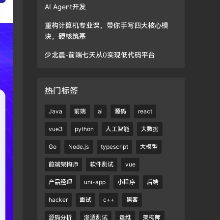
AI Agent开发
重构计算机专业课，带你手写四大核心模
块，硬核筑基
少北晨-前端七天从0实现低代码平台
热门标签
Java
前端
ai
源码
react
vue3
python
人工智能
大数据
Go
Node.js
typescript
大模型
前端架构师
软件测试
vue
产品经理
uni-app
小程序
后端
hacker
面试
c++
黑客
源码分析
渗透测试
运维
架构师