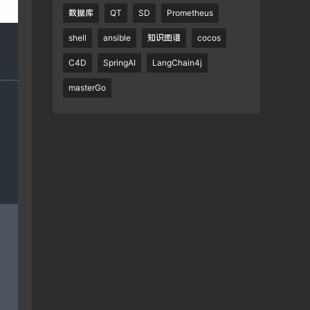
数据库
QT
SD
Prometheus
shell
ansible
知识图谱
cocos
C4D
SpringAI
LangChain4j
masterGo