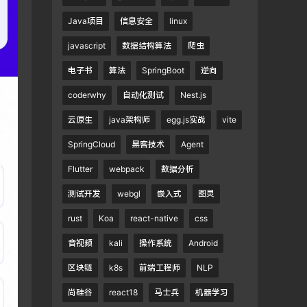
Java项目
信息安全
linux
javascript
数据结构算法
爬虫
电子书
算法
SpringBoot
逆向
coderwhy
自动化测试
Nest.js
云原生
java架构师
egg.js实战
vite
SpringCloud
黑客技术
Agent
Flutter
webpack
数据分析
测试开发
webgl
嵌入式
图灵
rust
Koa
react-native
css
音视频
kali
操作系统
Android
区块链
k8s
前端工程师
NLP
尚硅谷
react18
马士兵
机器学习