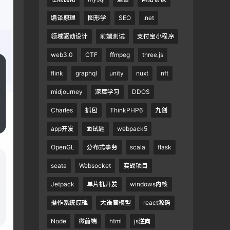
编译原理
图形学
SEO
.net
领域驱动设计
前端测试
支付宝小程序
web3.0
CTF
ffmpeg
three.js
flink
graphql
unity
nuxt
nft
midjourney
深度学习
DDOS
Charles
抓包
ThinkPHP6
九剑
app开发
面试题
webpack5
OpenGL
分布式事务
scala
flask
seata
Websocket
实战项目
Jetpack
单片机开发
windows内核
操作系统原理
大语音模型
react源码
Node
微前端
html
js逆向