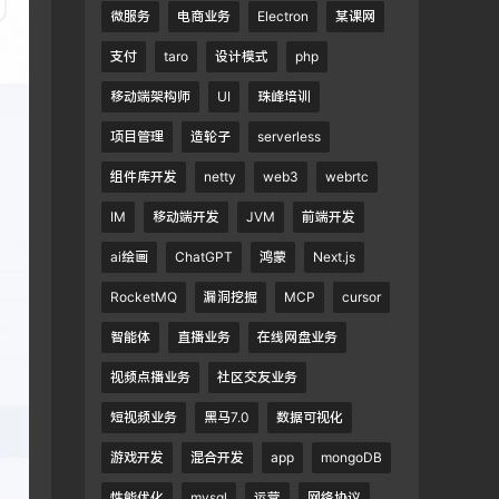
微服务
电商业务
Electron
某课网
支付
taro
设计模式
php
移动端架构师
UI
珠峰培训
项目管理
造轮子
serverless
组件库开发
netty
web3
webrtc
IM
移动端开发
JVM
前端开发
ai绘画
ChatGPT
鸿蒙
Next.js
RocketMQ
漏洞挖掘
MCP
cursor
智能体
直播业务
在线网盘业务
视频点播业务
社区交友业务
短视频业务
黑马7.0
数据可视化
游戏开发
混合开发
app
mongoDB
性能优化
mysql
运营
网络协议