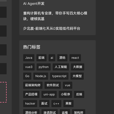
AI Agent开发
重构计算机专业课，带你手写四大核心模
块，硬核筑基
少北晨-前端七天从0实现低代码平台
热门标签
Java
前端
ai
源码
react
vue3
python
人工智能
大数据
Go
Node.js
typescript
大模型
前端架构师
软件测试
vue
产品经理
uni-app
小程序
后端
hacker
面试
c++
黑客
源码分析
渗透测试
运维
架构师