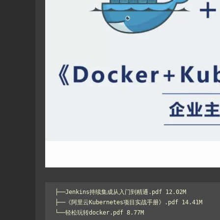
├──Jenkins持续集成从入门到精通.pdf 12.02M

├──《阿里云Kubernetes项目实战手册》.pdf 14.41M
