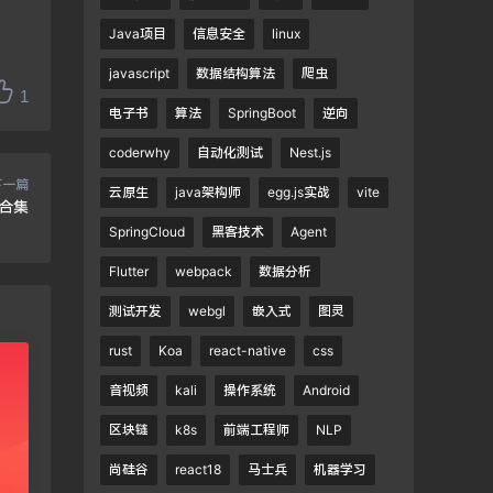
Java项目
信息安全
linux
javascript
数据结构算法
爬虫
1
电子书
算法
SpringBoot
逆向
coderwhy
自动化测试
Nest.js
下一篇
云原生
java架构师
egg.js实战
vite
本合集
SpringCloud
黑客技术
Agent
Flutter
webpack
数据分析
测试开发
webgl
嵌入式
图灵
rust
Koa
react-native
css
音视频
kali
操作系统
Android
区块链
k8s
前端工程师
NLP
尚硅谷
react18
马士兵
机器学习