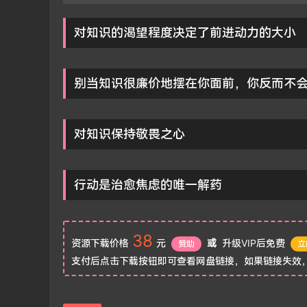
对知识的渴望程度决定了前进动力的大小
别当知识很廉价地摆在你面前，你反而不
对知识保持敬畏之心
行动是治愈焦虑的唯一解药
38
资源下载价格
元
或
升级VIP后免费
赞助
立
支付后点击下载按钮即可查看网盘链接，如果链接失效