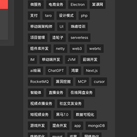
微服务
电商业务
Electron
某课网
支付
taro
设计模式
php
移动端架构师
UI
珠峰培训
项目管理
造轮子
serverless
组件库开发
netty
web3
webrtc
IM
移动端开发
JVM
前端开发
ai绘画
ChatGPT
鸿蒙
Next.js
RocketMQ
漏洞挖掘
MCP
cursor
智能体
直播业务
在线网盘业务
视频点播业务
社区交友业务
短视频业务
黑马7.0
数据可视化
游戏开发
混合开发
app
mongoDB
性能优化
mysql
运营
网络协议