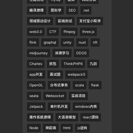
编译原理
图形学
SEO
.net
领域驱动设计
前端测试
支付宝小程序
web3.0
CTF
ffmpeg
three.js
flink
graphql
unity
nuxt
nft
midjourney
深度学习
DDOS
Charles
抓包
ThinkPHP6
九剑
app开发
面试题
webpack5
OpenGL
分布式事务
scala
flask
seata
Websocket
实战项目
Jetpack
单片机开发
windows内核
操作系统原理
大语音模型
react源码
Node
微前端
html
js逆向