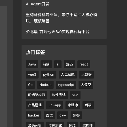
AI Agent开发
重构计算机专业课，带你手写四大核心模
块，硬核筑基
少北晨-前端七天从0实现低代码平台
热门标签
Java
前端
ai
源码
react
vue3
python
人工智能
大数据
Go
Node.js
typescript
大模型
前端架构师
软件测试
vue
产品经理
uni-app
小程序
后端
hacker
面试
c++
黑客
源码分析
渗透测试
运维
架构师