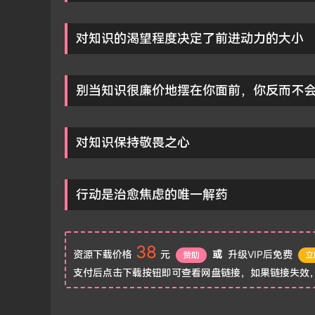
对知识的渴望程度决定了前进动力的大小
别当知识很廉价地摆在你面前，你反而不
对知识保持敬畏之心
行动是治愈焦虑的唯一解药
38
资源下载价格
元
或
升级VIP后免费
赞助
立
支付后点击下载按钮即可查看网盘链接，如果链接失效