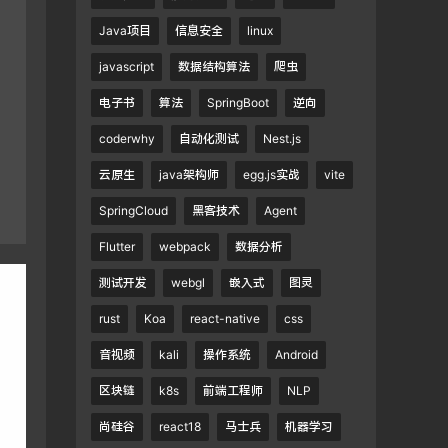
Java项目
信息安全
linux
javascript
数据结构算法
爬虫
电子书
算法
SpringBoot
逆向
coderwhy
自动化测试
Nest.js
云原生
java架构师
egg.js实战
vite
SpringCloud
黑客技术
Agent
Flutter
webpack
数据分析
测试开发
webgl
嵌入式
图灵
rust
Koa
react-native
css
音视频
kali
操作系统
Android
区块链
k8s
前端工程师
NLP
尚硅谷
react18
马士兵
机器学习