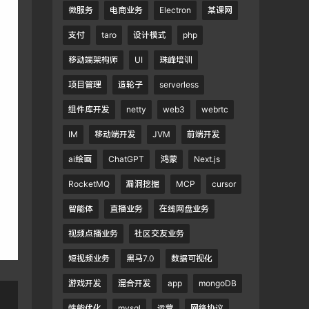
微服务
电商业务
Electron
某课网
支付
taro
设计模式
php
移动端架构师
UI
珠峰培训
项目管理
造轮子
serverless
组件库开发
netty
web3
webrtc
IM
移动端开发
JVM
前端开发
ai绘画
ChatGPT
鸿蒙
Next.js
RocketMQ
漏洞挖掘
MCP
cursor
智能体
直播业务
在线网盘业务
视频点播业务
社区交友业务
短视频业务
黑马7.0
数据可视化
游戏开发
混合开发
app
mongoDB
性能优化
mysql
运营
网络协议