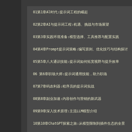
01第1章Al时代:提示词工程的崛起

02第2章AI与提示词工程:机遇、挑战与市场展望

03第3章实践环境准备:模型选择、工具推荐与配置实践

04第4章Prompt提示词策略:编写原则、优化技巧与结构探讨

05第5章八大通识技能:提示词如何拓宽视野与提升效率

06 第6章职场大师:提示词通用技能，助力职场

07第7章码农利器:程序员的提示词实战

08第8章副业加速:内容创作与营销的新武器

09第9章深入技术原理:主流LLM模型介绍

10第10章ChatGPT探索之旅:从模型限制到插件生态的全景
