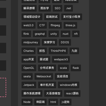
编译原理
图形学
SEO
.net
领域驱动设计
前端测试
支付宝小程序
web3.0
CTF
ffmpeg
three.js
flink
graphql
unity
nuxt
nft
midjourney
深度学习
DDOS
Charles
抓包
ThinkPHP6
九剑
app开发
面试题
webpack5
OpenGL
分布式事务
scala
flask
seata
Websocket
实战项目
Jetpack
单片机开发
windows内核
操作系统原理
大语音模型
react源码
Node
微前端
html
js逆向