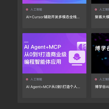
人工智能
人工智
AI+Cursor辅助开发多模态全栈项
聚客大模
目🔥
（第五期
人工智能
人工智
AI Agent+MCP从0到1打造个人专
博学谷A
属编程智能体（20章完结）