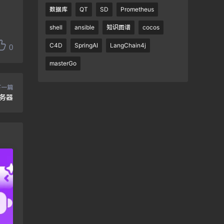
数据库
QT
SD
Prometheus
shell
ansible
知识图谱
cocos
C4D
SpringAI
LangChain4j
0
masterGo
下一篇
服务器