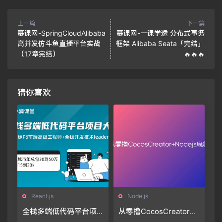
上一篇
下一篇
慕课网-SpringCloudAlibaba
慕课网-一课学透 分布式事务
高并发仿斗鱼直播平台实战
框架 Alibaba Seata「完结」
（17章完结）
🔥🔥🔥
猜你喜欢
React.js
Node.js
全栈多端低代码平台项
从零撸CocosCreator+N
目大课-系统化掌握Reac
odejs麻将