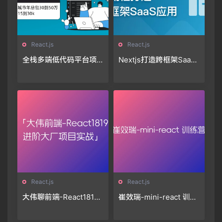
React.js
React.js
全栈多端低代码平台项
Nextjs打造跨框架SaaS
目大课-系统化掌握Reac
应用「11章完结」🔥🔥🔥
t生态体系🔥🔥🔥
React.js
React.js
大伟聊前端-React1819
崔效瑞-mini-react 训练
进阶项目实战(大厂真实
营
项目实践落地，冲大厂