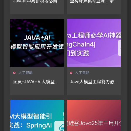
Java转AI高薪领域必备-
重构计算机专业课，带
从0到1打通生产级AI Ag
你手写四大核心模块，
ent开发
硬核筑基
人工智能
人工智能
图灵-JAVA+AI大模型智
Java大模型工程能力必
能应用开发课程
修课，LangChain4j入门
到实践