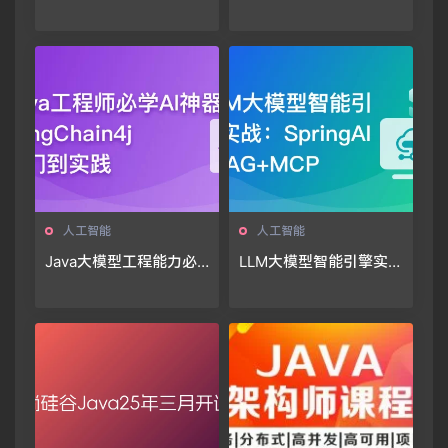
从0到1打通生产级AI Ag
能应用开发课程
ent开发
人工智能
人工智能
Java大模型工程能力必
LLM大模型智能引擎实
修课，LangChain4j入门
战-SpringAI+RAG+MC
到实践
P+实时搜索