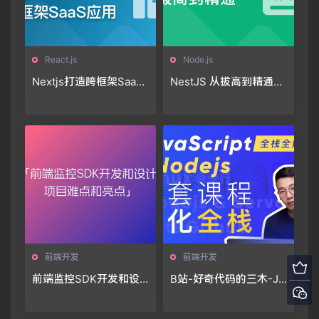
React.js
Node.js
Nextjs打造跨框架SaaS
NestJS 从拔高到精通，
应用「11章完结」🔥🔥🔥
大型复杂业务架构落地
实践（36章完结）
前端开发
前端开发
前端监控SDK开发和设
B站-好奇代码的三木-Ja
计-项目难点和亮点
vascript+Nodejs全栈前
端全能课