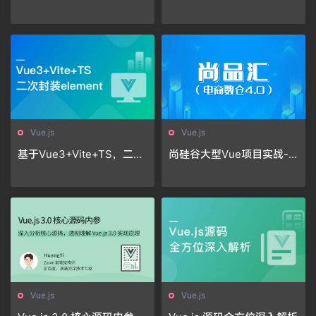
件库 前端中高级开发者必修
后台前端综合解决方案
课
Vue.js
Vue.js
基于Vue3+Vite+TS，二次
尚硅谷大型Vue项目实战-
封装element-plus业务组
尚品汇
件
Vue.js
Vue.js