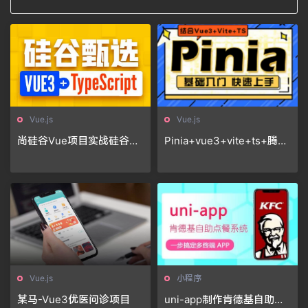
Vue.js
Vue.js
尚硅谷Vue项目实战硅谷甄
Pinia+vue3+vite+ts+腾讯I
选，VUE3项目+TypeScrip
M聊天解决方案项目实战
t前端项目
Vue.js
小程序
某马-Vue3优医问诊项目
uni-app制作肯德基自助点