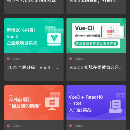
催学社-Vue3 源码实战课
Vue3源码解析，打造自己
的Vue3框架，领悟尤大思
维精髓|17章完结无秘
Vue.js
Vue.js
2022全面升级！Vue3 + T
VueCli 实战在线教育后台
S 仿知乎专栏企业级项目
系统
Vue.js
Vue.js