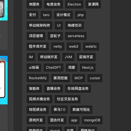
微服务
电商业务
Electron
某课网
支付
taro
设计模式
php
移动端架构师
UI
珠峰培训
P
项目管理
造轮子
serverless
组件库开发
netty
web3
webrtc
IM
移动端开发
JVM
前端开发
ai绘画
ChatGPT
鸿蒙
Next.js
RocketMQ
漏洞挖掘
MCP
cursor
智能体
直播业务
在线网盘业务
视频点播业务
社区交友业务
短视频业务
黑马7.0
数据可视化
游戏开发
混合开发
app
mongoDB
性能优化
mysql
运营
网络协议