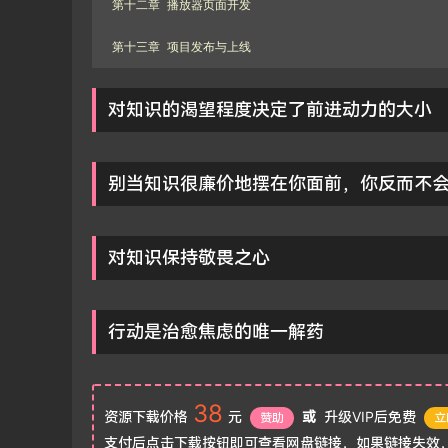
第十二章 播放器页面开发

第十三章 项目发布与上线
对知识的渴望程度决定了前进动力的大小
别当知识很廉价地摆在你面前，你反而不
对知识保持敬畏之心
行动是治愈焦虑的唯一解药
38
资源下载价格
元
或
升级VIP后免费
赞助
立
支付后点击下载按钮即可查看网盘链接，如果链接失效