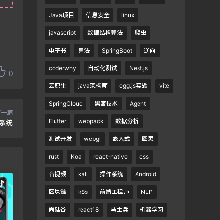
Java项目
信息安全
linux
javascript
数据结构算法
爬虫
电子书
算法
SpringBoot
逆向
coderwhy
自动化测试
Nest.js
0
云原生
java架构师
egg.js实战
vite
SpringCloud
黑客技术
Agent
下一篇
Flutter
webpack
数据分析
餐系统
测试开发
webgl
嵌入式
图灵
rust
Koa
react-native
css
音视频
kali
操作系统
Android
区块链
k8s
前端工程师
NLP
尚硅谷
react18
马士兵
机器学习