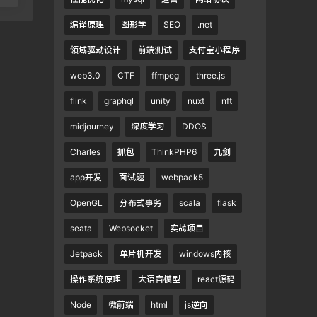
编译原理
图形学
SEO
.net
领域驱动设计
前端测试
支付宝小程序
web3.0
CTF
ffmpeg
three.js
flink
graphql
unity
nuxt
nft
midjourney
深度学习
DDOS
Charles
抓包
ThinkPHP6
九剑
app开发
面试题
webpack5
OpenGL
分布式事务
scala
flask
seata
Websocket
实战项目
Jetpack
单片机开发
windows内核
操作系统原理
大语音模型
react源码
Node
微前端
html
js逆向