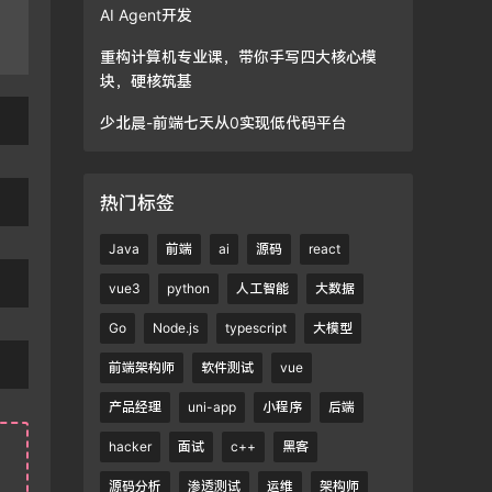
AI Agent开发
重构计算机专业课，带你手写四大核心模
块，硬核筑基
少北晨-前端七天从0实现低代码平台
热门标签
Java
前端
ai
源码
react
vue3
python
人工智能
大数据
Go
Node.js
typescript
大模型
前端架构师
软件测试
vue
产品经理
uni-app
小程序
后端
hacker
面试
c++
黑客
源码分析
渗透测试
运维
架构师