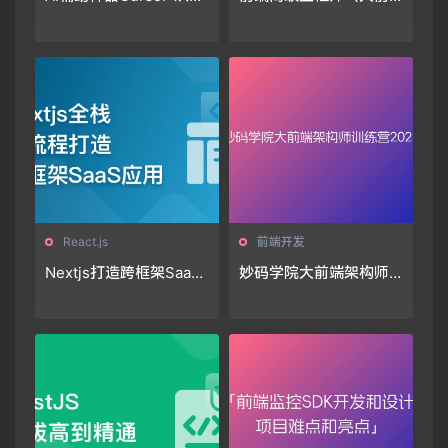
到1实战《仿小红书小程
端）
序》
React.js
前端开发
Nextjs打造跨框架SaaS
妙码学院大前端架构师
应用「11章完结」🔥🔥🔥
训练营2025🔥🔥🔥