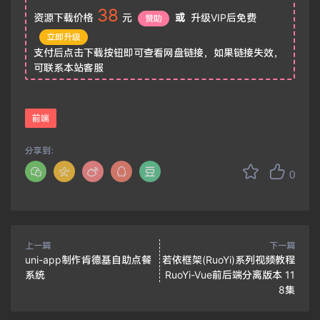
38
资源下载价格
元
或
升级VIP后免费
赞助
立即升级
支付后点击下载按钮即可查看网盘链接，如果链接失效，
可联系本站客服
前端
分享到：
0
上一篇
下一篇
uni-app制作肯德基自助点餐
若依框架(RuoYi)系列视频教程
系统
RuoYi-Vue前后端分离版本 11
8集