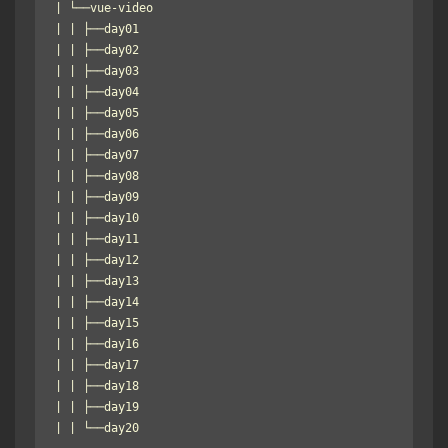
| └──vue-video

| | ├──day01

| | ├──day02

| | ├──day03

| | ├──day04

| | ├──day05

| | ├──day06

| | ├──day07

| | ├──day08

| | ├──day09

| | ├──day10

| | ├──day11

| | ├──day12

| | ├──day13

| | ├──day14

| | ├──day15

| | ├──day16

| | ├──day17

| | ├──day18

| | ├──day19

| | └──day20