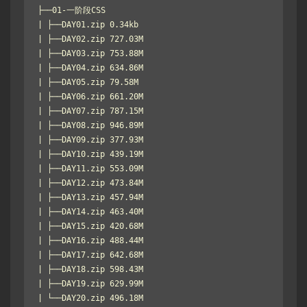
├──01-一阶段CSS

| ├──DAY01.zip 0.34kb

| ├──DAY02.zip 727.03M

| ├──DAY03.zip 753.88M

| ├──DAY04.zip 634.86M

| ├──DAY05.zip 79.58M

| ├──DAY06.zip 661.20M

| ├──DAY07.zip 787.15M

| ├──DAY08.zip 946.89M

| ├──DAY09.zip 377.93M

| ├──DAY10.zip 439.19M

| ├──DAY11.zip 553.09M

| ├──DAY12.zip 473.84M

| ├──DAY13.zip 457.94M

| ├──DAY14.zip 463.40M

| ├──DAY15.zip 420.68M

| ├──DAY16.zip 488.44M

| ├──DAY17.zip 642.68M

| ├──DAY18.zip 598.43M

| ├──DAY19.zip 629.99M

| └──DAY20.zip 496.18M
