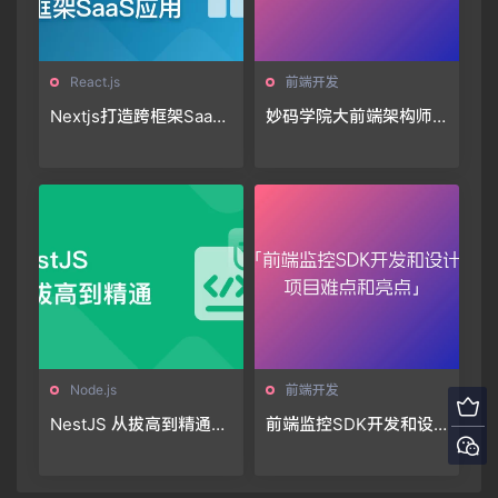
React.js
前端开发
Nextjs打造跨框架SaaS
妙码学院大前端架构师
应用「11章完结」🔥🔥🔥
训练营2025🔥🔥🔥
Node.js
前端开发
NestJS 从拔高到精通，
前端监控SDK开发和设
大型复杂业务架构落地
计-项目难点和亮点
实践（36章完结）