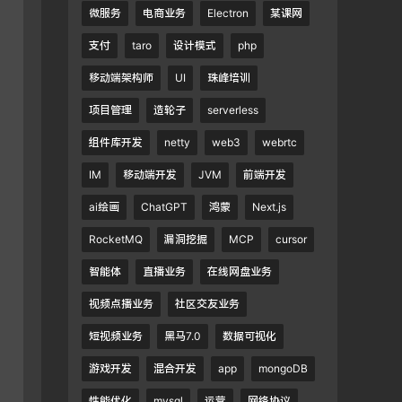
微服务
电商业务
Electron
某课网
支付
taro
设计模式
php
移动端架构师
UI
珠峰培训
项目管理
造轮子
serverless
组件库开发
netty
web3
webrtc
IM
移动端开发
JVM
前端开发
ai绘画
ChatGPT
鸿蒙
Next.js
RocketMQ
漏洞挖掘
MCP
cursor
智能体
直播业务
在线网盘业务
视频点播业务
社区交友业务
短视频业务
黑马7.0
数据可视化
游戏开发
混合开发
app
mongoDB
性能优化
mysql
运营
网络协议