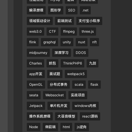
编译原理
图形学
SEO
.net
领域驱动设计
前端测试
支付宝小程序
web3.0
CTF
ffmpeg
three.js
flink
graphql
unity
nuxt
nft
midjourney
深度学习
DDOS
Charles
抓包
ThinkPHP6
九剑
app开发
面试题
webpack5
OpenGL
分布式事务
scala
flask
seata
Websocket
实战项目
Jetpack
单片机开发
windows内核
操作系统原理
大语音模型
react源码
Node
微前端
html
js逆向