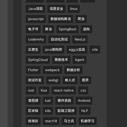
Java项目
信息安全
linux
javascript
数据结构算法
爬虫
电子书
算法
SpringBoot
逆向
coderwhy
自动化测试
Nest.js
云原生
java架构师
egg.js实战
vite
SpringCloud
黑客技术
Agent
Flutter
webpack
数据分析
测试开发
webgl
嵌入式
图灵
rust
Koa
react-native
css
音视频
kali
操作系统
Android
区块链
k8s
前端工程师
NLP
尚硅谷
react18
马士兵
机器学习