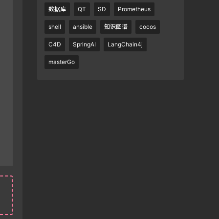
数据库
QT
SD
Prometheus
shell
ansible
知识图谱
cocos
C4D
SpringAI
LangChain4j
masterGo