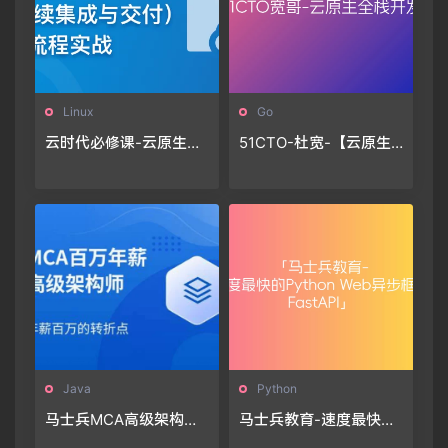
Linux
Go
云时代必修课-云原生C
51CTO-杜宽-【云原生
I、CD(持续集成与交付)
全栈开发】基于Go和Vu
全流程实战
e的K8s多集群管理自动
化运维平台开发项目实
战部分
Java
Python
马士兵MCA高级架构师
马士兵教育-速度最快的
🔥🔥🔥
Python Web异步框架Fa