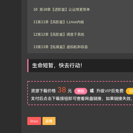
10 第10章【进阶篇】让运维更简单

11第11章【高阶篇】Linux内核

12第12章【高阶篇】调度子系统

13第13章【拓展篇】虚拟机和容器
生命短暂，快去行动！
38
资源下载价格
元
或
升级VIP后免费
赞助
立
支付后点击下载按钮即可查看网盘链接，如果链接失效
linux
运维