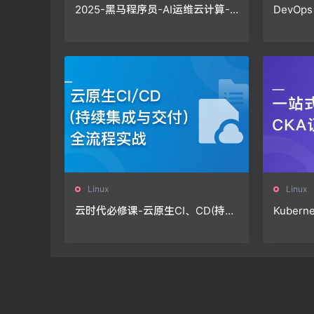
2025-黑马程序员-AI运维云计算-A
DevOp
I全程赋能
Linux
Linux
云时代必修课-云原生CI、CD(持续
Kuber
集成与交付)全流程实战
🔥🔥