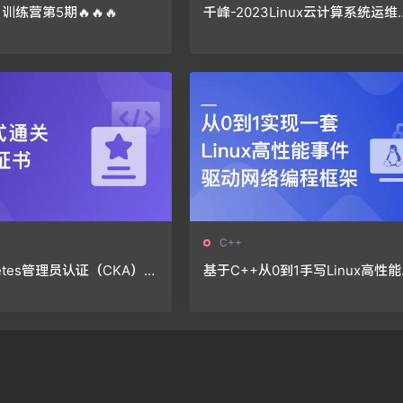
s 训练营第5期🔥🔥🔥
千峰-2023Linux云计算系统运维
构师
C++
netes管理员认证（CKA）🔥
基于C++从0到1手写Linux高性能
网络编程框架🔥🔥🔥