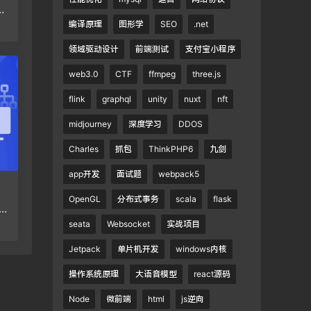
架
编译原理
图形学
SEO
.net
领域驱动设计
前端测试
支付宝小程序
web3.0
CTF
ffmpeg
three.js
flink
graphql
unity
nuxt
nft
midjourney
深度学习
DDOS
Charles
抓包
ThinkPHP6
九剑
app开发
面试题
webpack5
OpenGL
分布式事务
scala
flask
seata
Websocket
实战项目
Jetpack
单片机开发
windows内核
操作系统原理
大语音模型
react源码
Node
微前端
html
js逆向