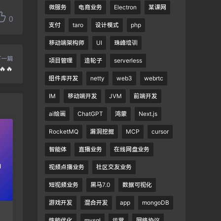
微服务
电商业务
Electron
某课网
0
支付
taro
设计模式
php
移动端架构师
UI
珠峰培训
下一篇
项目管理
造轮子
serverless
🔥
组件库开发
netty
web3
webrtc
IM
移动端开发
JVM
前端开发
ai绘画
ChatGPT
鸿蒙
Next.js
RocketMQ
漏洞挖掘
MCP
cursor
智能体
直播业务
在线网盘业务
视频点播业务
社区交友业务
短视频业务
黑马7.0
数据可视化
游戏开发
混合开发
app
mongoDB
性能优化
mysql
运营
网络协议