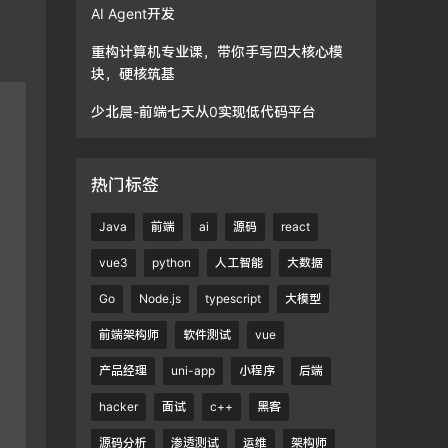
AI Agent开发
重构计算机专业课，带你手写四大核心模
块，硬核筑基
少北晨-前端七天从0实现低代码平台
热门标签
Java
前端
ai
源码
react
vue3
python
人工智能
大数据
Go
Node.js
typescript
大模型
前端架构师
软件测试
vue
产品经理
uni-app
小程序
后端
hacker
面试
c++
黑客
源码分析
渗透测试
运维
架构师