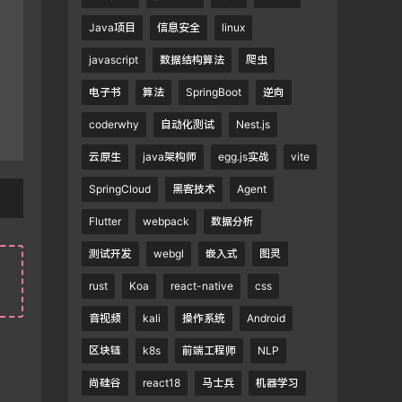
Java项目
信息安全
linux
javascript
数据结构算法
爬虫
电子书
算法
SpringBoot
逆向
coderwhy
自动化测试
Nest.js
云原生
java架构师
egg.js实战
vite
SpringCloud
黑客技术
Agent
Flutter
webpack
数据分析
测试开发
webgl
嵌入式
图灵
rust
Koa
react-native
css
音视频
kali
操作系统
Android
区块链
k8s
前端工程师
NLP
尚硅谷
react18
马士兵
机器学习