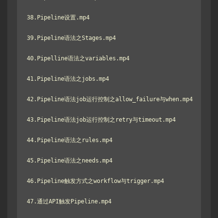
38.Pipeline设置.mp4

39.Pipeline语法之Stages.mp4

40.Pipelline语法之variables.mp4

41.Pipeline语法之jobs.mp4

42.Pipeline语法job运行控制之allow_failure与when.mp4

43.Pipeline语法job运行控制之retry与timeout.mp4

44.Pipeline语法之rules.mp4

45.Pipeline语法之needs.mp4

46.Pipeline触发方式之workflow与trigger.mp4

47.通过API触发Pipeline.mp4
