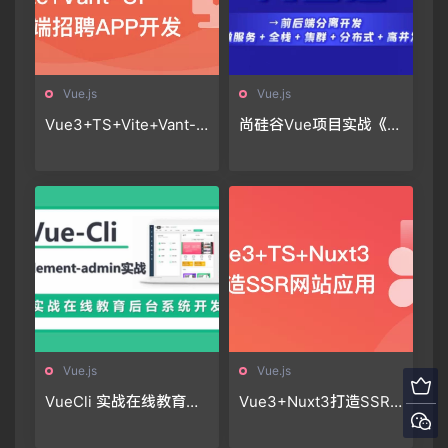
Vue.js
Vue.js
Vue3+TS+Vite+Vant-U
尚硅谷Vue项目实战《尚
I 开发双端招聘APP|完结
医通》
无秘|课件齐全
Vue.js
Vue.js
VueCli 实战在线教育后
Vue3+Nuxt3打造SSR
台系统
网站应用，0到1实现服
务端渲染