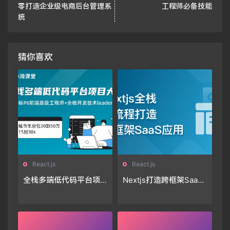
零打造企业级电商后台管理系
工程师必备技能
统
猜你喜欢
React.js
React.js
全栈多端低代码平台项
Nextjs打造跨框架SaaS
目大课-系统化掌握Reac
应用「11章完结」🔥🔥🔥
t生态体系🔥🔥🔥