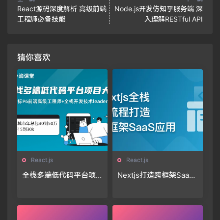
React源码深度解析 高级前端
Node.js开发仿知乎服务端 深
工程师必备技能
入理解RESTful API
猜你喜欢
React.js
React.js
全栈多端低代码平台项
Nextjs打造跨框架SaaS
目大课-系统化掌握Reac
应用「11章完结」🔥🔥🔥
t生态体系🔥🔥🔥