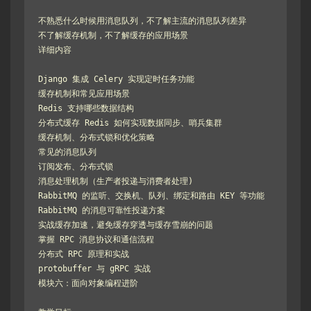
不熟悉什么时候用消息队列，不了解主流的消息队列差异

不了解缓存机制，不了解缓存的应用场景

详细内容

Django 集成 Celery 实现定时任务功能

缓存机制和常见应用场景

Redis 支持哪些数据结构

分布式缓存 Redis 如何实现数据同步、哨兵集群

缓存机制、分布式锁和优化策略

常见的消息队列

订阅发布、分布式锁

消息处理机制（生产者投递与消费者处理)

RabbitMQ 的监听、交换机、队列、绑定和路由 KEY 等功能

RabbitMQ 的消息可靠性投递方案

实战缓存加速，避免缓存穿透与缓存雪崩的问题

掌握 RPC 消息协议和通信流程

分布式 RPC 原理和实战

protobuffer 与 gRPC 实战

模块六：面向对象编程进阶
