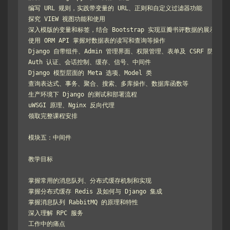
编写 URL 规则，实践带变量的 URL、正则和自定义过滤器功能

探究 VIEW 视图功能和使用

深入模版的变量和标签，结合 Bootstrap 实现豆瓣书评数据的展示

使用 ORM API 掌握对数据表的读写和查询等操作

Django 自带组件、Admin 管理界面、权限管理、表单及 CSRF 防护

Auth 认证、会话控制、缓存、信号、中间件

Django 模型层面的 Meta 选项、Model 类

查询表达式、事务、聚合、搜索、多库操作、数据库函数等

生产环境下 Django 的测试和部署流程

uWSGI 原理、Nginx 反向代理

领取完整课程安排

模块五：中间件

教学目标

掌握常用的消息队列、分布式缓存机制和实现

掌握分布式缓存 Redis 及如何与 Django 集成

掌握消息队列 RabbitMQ 的原理和特性

深入理解 RPC 服务

工作中的痛点
