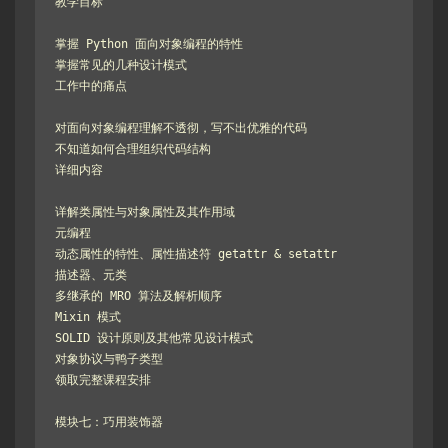
教学目标

掌握 Python 面向对象编程的特性

掌握常见的几种设计模式

工作中的痛点

对面向对象编程理解不透彻，写不出优雅的代码

不知道如何合理组织代码结构

详细内容

详解类属性与对象属性及其作用域

元编程

动态属性的特性、属性描述符 getattr & setattr

描述器、元类

多继承的 MRO 算法及解析顺序

Mixin 模式

SOLID 设计原则及其他常见设计模式

对象协议与鸭子类型

领取完整课程安排

模块七：巧用装饰器
