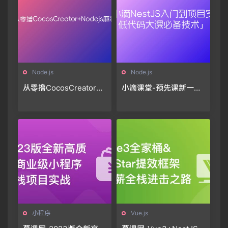
Node.js
Node.js
从零撸CocosCreator+N
小滴课堂-预先课新一代
odejs麻将
Node框架NestJS入门到
项目实战-低代码大课必
备技术🔥🔥🔥
小程序
Vue.js